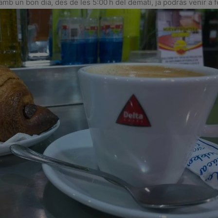
mb un bon dia, des de les 5:00 h del dematí, ja podràs venir a fe