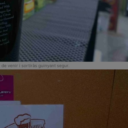
de venir i sortiràs guinyant segur.