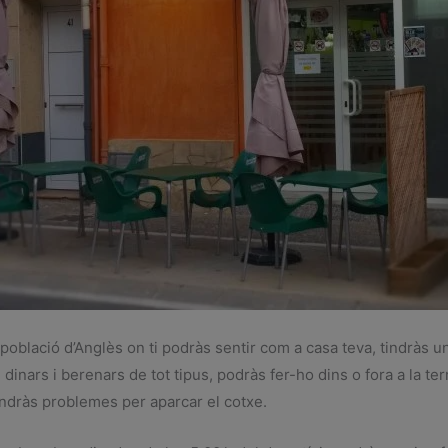
oblació d’Anglès on ti podràs sentir com a casa teva, tindràs un 
inars i berenars de tot tipus, podràs fer-ho dins o fora a la ter
 tindràs problemes per aparcar el cotxe.