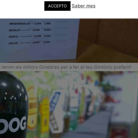
Saber mes
ACCEPTO
enim els millors Ginebres per a fer el teu Gintònic preferit!