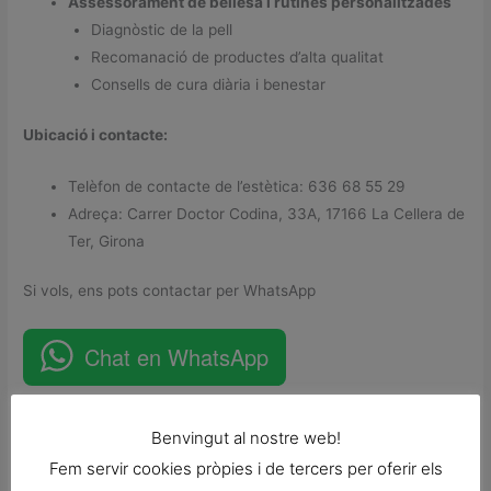
Assessorament de bellesa i rutines personalitzades
Diagnòstic de la pell
Recomanació de productes d’alta qualitat
Consells de cura diària i benestar
Ubicació i contacte:
Telèfon de contacte de l’estètica: 636 68 55 29
Adreça: Carrer Doctor Codina, 33A, 17166 La Cellera de
Ter, Girona
Si vols, ens pots contactar per WhatsApp
Chat en WhatsApp
Formulari de contacte
Benvingut al nostre web!
Emplena aquest formulari i se’t respondrà en la major breuetat
Fem servir cookies pròpies i de tercers per oferir els
possible.