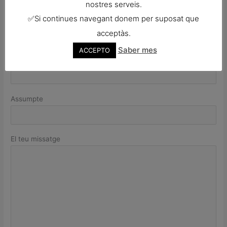
nostres serveis.
El teu nom
✅Si continues navegant donem per suposat que
acceptàs.
Saber mes
ACCEPTO
Correu electrònic
Assumpte
El teu missatge