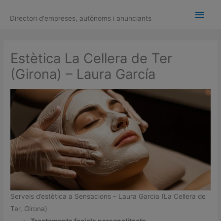
Ir
Men
al
Directori d'empreses, autònoms i anunciants
contenido
princ
Estètica La Cellera de Ter
(Girona) – Laura García
Serveis d’estètica a Sensacions – Laura Garcia (La Cellera de
Ter, Girona)