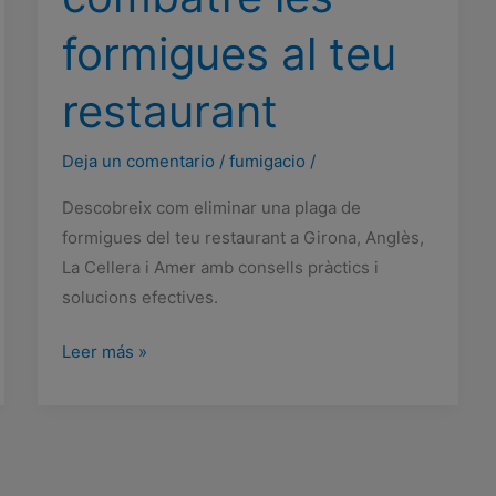
formigues al teu
restaurant
Deja un comentario
/
fumigacio
/
Descobreix com eliminar una plaga de
formigues del teu restaurant a Girona, Anglès,
La Cellera i Amer amb consells pràctics i
solucions efectives.
Estratègies
Leer más »
efectives
per
combatre
les