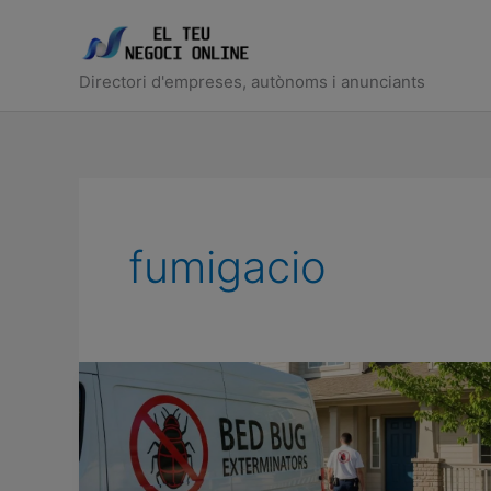
Ir
al
contenido
Directori d'empreses, autònoms i anunciants
fumigacio