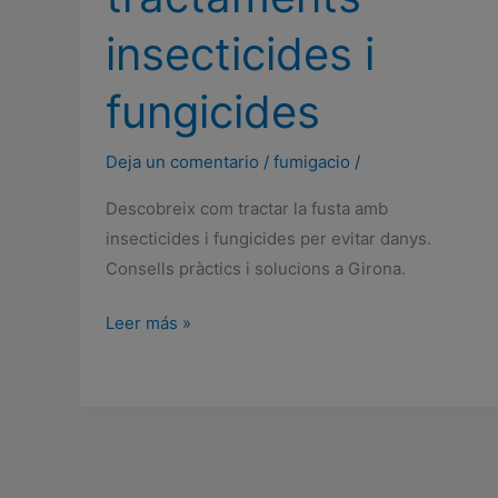
insecticides i
fungicides
Deja un comentario
/
fumigacio
/
Descobreix com tractar la fusta amb
insecticides i fungicides per evitar danys.
Consells pràctics i solucions a Girona.
Com
Leer más »
protegir
la
fusta
amb
tractaments