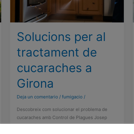
Solucions per al
tractament de
cucaraches a
Girona
Deja un comentario
/
fumigacio
/
Descobreix com solucionar el problema de
cucaraches amb Control de Plagues Josep
Pont a Girona i la Selva.