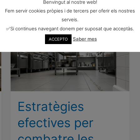
Benvingut al nostre web!
Solucions
Leer más »
Fem servir cookies pròpies i de tercers per oferir els nostres
per
serveis.
al
✅Si continues navegant donem per suposat que acceptàs.
tractament
Saber mes
ACCEPTO
de
cucaraches
a
Girona
Estratègies
efectives per
combatre les