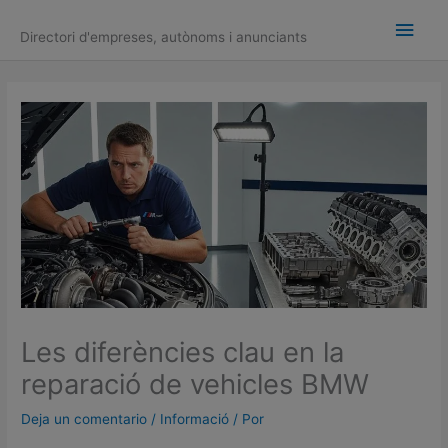
Ir
Men
al
Directori d'empreses, autònoms i anunciants
contenido
princ
Les diferències clau en la
reparació de vehicles BMW
Deja un comentario
/
Informació
/ Por