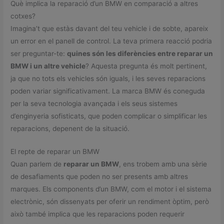
Què implica la reparació d’un BMW en comparació a altres
cotxes?
Imagina’t que estàs davant del teu vehicle i de sobte, apareix
un error en el panell de control. La teva primera reacció podria
ser preguntar-te:
quines són les diferències entre reparar un
BMW i un altre vehicle
? Aquesta pregunta és molt pertinent,
ja que no tots els vehicles són iguals, i les seves reparacions
poden variar significativament. La marca BMW és coneguda
per la seva tecnologia avançada i els seus sistemes
d’enginyeria sofisticats, que poden complicar o simplificar les
reparacions, depenent de la situació.
El repte de reparar un BMW
Quan parlem de
reparar un BMW
, ens trobem amb una sèrie
de desafiaments que poden no ser presents amb altres
marques. Els components d’un BMW, com el motor i el sistema
electrònic, són dissenyats per oferir un rendiment òptim, però
això també implica que les reparacions poden requerir