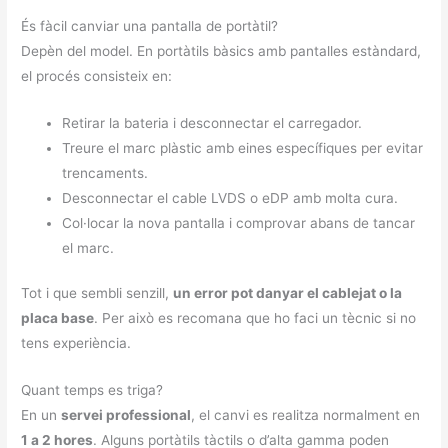
És fàcil canviar una pantalla de portàtil?
Depèn del model. En portàtils bàsics amb pantalles estàndard,
el procés consisteix en:
Retirar la bateria i desconnectar el carregador.
Treure el marc plàstic amb eines específiques per evitar
trencaments.
Desconnectar el cable LVDS o eDP amb molta cura.
Col·locar la nova pantalla i comprovar abans de tancar
el marc.
Tot i que sembli senzill,
un error pot danyar el cablejat o la
placa base
. Per això es recomana que ho faci un tècnic si no
tens experiència.
Quant temps es triga?
En un
servei professional
, el canvi es realitza normalment en
1 a 2 hores
. Alguns portàtils tàctils o d’alta gamma poden