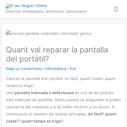
Ir
Me
al
Directori d'empreses, autònoms i anunciants
contenido
prin
Quant val reparar la pantalla
del portàtil?
Deja un comentario
/
Informàtica
/ Por
Canviar la pantalla d’un portàtil: és fàcil, quant costa i quant
temps es triga?
Una
pantalla trencada o defectuosa
és una de les avaries
més habituals en portàtils. Molts usuaris es pregunten si poden
canviar-la ells mateixos o si és millor recórrer a un tècnic. A
continuació et resolem els dubtes principals:
és fàcil? quant
costa? i quant temps es triga?